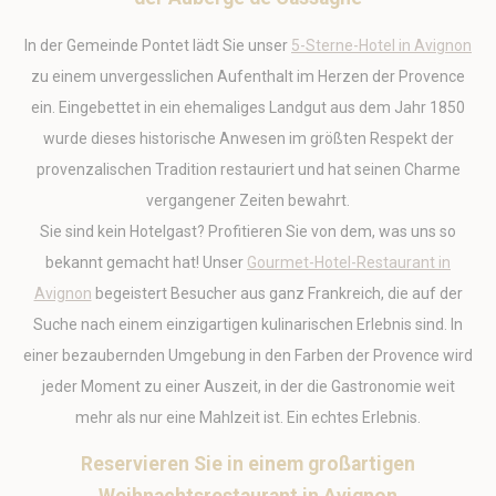
Was sind Cookies?
Cookies sind kleine Textinformationen, die von der Website
In der Gemeinde Pontet lädt Sie unser
5-Sterne-Hotel in Avignon
verwendet werden, um die Benutzerfreundlichkeit zu
verbessern. Akzeptieren Sie alle Cookies oder wählen Sie
zu einem unvergesslichen Aufenthalt im Herzen der Provence
die Kategorien, die Sie zulassen möchten.
ein. Eingebettet in ein ehemaliges Landgut aus dem Jahr 1850
Cookie-Richtlinie
wurde dieses historische Anwesen im größten Respekt der
provenzalischen Tradition restauriert und hat seinen Charme
Erforderlich
vergangener Zeiten bewahrt.
Notwendige Cookies ermöglichen das ordnungsgemäße
Funktionieren der Website, indem sie grundlegende
Sie sind kein Hotelgast? Profitieren Sie von dem, was uns so
Funktionen wie die Anmeldung im privaten Bereich oder
die Navigation auf der Website ermöglichen
bekannt gemacht hat! Unser
Gourmet-Hotel-Restaurant in
Es sind keine Cookies dieser Art vorhanden.
Avignon
begeistert Besucher aus ganz Frankreich, die auf der
Suche nach einem einzigartigen kulinarischen Erlebnis sind. In
Voreinstellungen
einer bezaubernden Umgebung in den Farben der Provence wird
Präferenz-Cookies ermöglichen es, die Präferenzen des
jeder Moment zu einer Auszeit, in der die Gastronomie weit
Benutzers für den nächsten Besuch zu speichern. Sie
mehr als nur eine Mahlzeit ist. Ein echtes Erlebnis.
könnten zum Beispiel die Benutzersprache speichern.
Name
Anbieter
Zweck
Da
Reservieren Sie in einem großartigen
_deCookiesConsentDeleteKey
D-edge
Remember user's
Ses