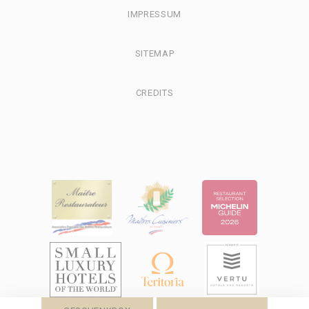
_uetvid
Bing
1 Jahr
IMPRESSUM
Tracking/Advertising
_uetsid
Bing
24
Tracking/Advertising
Stunden
SITEMAP
IDE
Doubleclick
Doubleclick is
1 Jahr
owned by Google.
Doubleclick's main
CREDITS
activity is real time
bidding advertising
exchange
_gcl_au
Google AdSense
Used for
90 Tage
experiments with
advertisement
efficiency across
websites
Personalisierte Werbung
Erteilen Sie Dritten Ihre Einwilligung für personalisierte
Werbung
Name
Anbieter
Zweck
Dauer