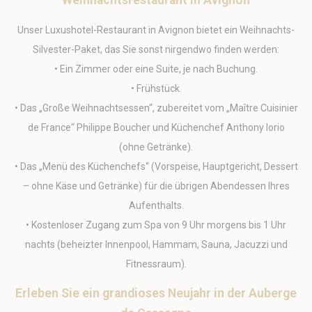
Weihnachtsrestaurant in Avignon
Cookie
consent on Cookies
Consent
and consent
Identifier.
Unser Luxushotel-Restaurant in Avignon bietet ein Weihnachts-
fb_cookie_law_consent
D-edge
Remember user's
Ses
Silvester-Paket, das Sie sonst nirgendwo finden werden:
Cookie
consent on Cookies
• Ein Zimmer oder eine Suite, je nach Buchung.
Consent
and consent
Identifier.
• Frühstück.
_deCountryResp
D-edge
Remember user's
Ses
• Das „Große Weihnachtsessen“, zubereitet vom „Maître Cuisinier
Cookie
consent on Cookies
Consent
and consent
de France“ Philippe Boucher und Küchenchef Anthony Iorio
Identifier.
(ohne Getränke).
_deCookiesConsentID
D-edge
Remember user's
Ses
• Das „Menü des Küchenchefs“ (Vorspeise, Hauptgericht, Dessert
Cookie
consent on Cookies
Consent
and consent
– ohne Käse und Getränke) für die übrigen Abendessen Ihres
Identifier.
Aufenthalts.
_deCookiesConsent
D-edge
Remember user's
Ses
Cookie
consent on Cookies
• Kostenloser Zugang zum Spa von 9 Uhr morgens bis 1 Uhr
Consent
and consent
Identifier.
nachts (beheizter Innenpool, Hammam, Sauna, Jacuzzi und
Fitnessraum).
Erleben Sie ein grandioses Neujahr in der Auberge
Statistik