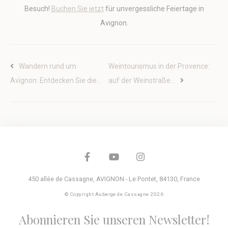
(Piwik)
details about the
Besuch!
Buchen Sie jetzt
für unvergessliche Feiertage in
user such as the
unique visitor id
Avignon.
_ga_3TD80T0WNZ
Google
Google Analytics
1 Jahr
Analytics
allows user tracking
to enhance the
website
Wandern rund um
Weintourismus in der Provence:
performance and
experience
Avignon: Entdecken Sie die…
auf der Weinstraße…
Marketing und Werbung
Marketing-Cookies werden hauptsächlich von Dritten
verwendet, um ein Benutzerprofil zu erstellen, um sein
Verhalten und seine Gewohnheiten im gesamten Web für
Marketingzwecke zu verfolgen.
Name
Anbieter
Zweck
Dauer
450 allée de Cassagne
,
AVIGNON - Le Pontet
,
84130
,
France
MUID
Bing
1 Jahr
© Copyright Auberge de Cassagne 2026
Tracking/Advertising
_uetvid
Bing
1 Jahr
Abonnieren Sie unseren Newsletter!
Tracking/Advertising