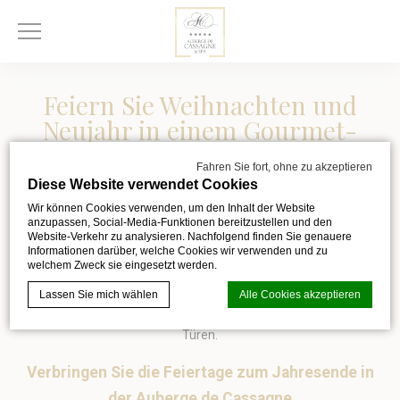
Feiern Sie Weihnachten und
Neujahr in einem Gourmet-
Hotel-Restaurant in Avignon
Fahren Sie fort, ohne zu akzeptieren
Diese Website verwendet Cookies
Wir können Cookies verwenden, um den Inhalt der Website
anzupassen, Social-Media-Funktionen bereitzustellen und den
Weihnachten und Silvester sind Abende wie keine anderen.
Website-Verkehr zu analysieren. Nachfolgend finden Sie genauere
Informationen darüber, welche Cookies wir verwenden und zu
Veranstaltungen voller Magie und Zauber! Für alle, die eine
welchem Zweck sie eingesetzt werden.
intimere Atmosphäre suchen, die Luxus und Gelassenheit
Lassen Sie mich wählen
Alle Cookies akzeptieren
vereint, öffnet das Gourmet-Hotel-Restaurant in Avignon seine
Türen.
Cookie-Erklärung von
d-edge Macaron CMP
. Letzte Aktualisierung:
Verbringen Sie die Feiertage zum Jahresende in
2023-10-30.
der Auberge de Cassagne