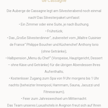
de Cassagne
Cookies dieser Art werden verwendet, um Informationen
über den Navigationspfad des Benutzers zu sammeln, mit
dem Ziel, die Statistiken in einer aggregierten Weise zu
Die Auberge de Cassagne legt am Silvesterabend noch einmal
analysieren, um die Website zu verbessern
nach! Das Silvesterpaket umfasst:
Name
Anbieter
Zweck
Dauer
• Ein Zimmer oder eine Suite, je nach Buchung.
_ga
Google
Google Analytics
2 Jahre
• Frühstück;
Analytics
allows user tracking
to enhance the
• Das „Große Silvesterdinner“, zubereitet vom „Maître Cuisinier
website
performance and
de France“ Philippe Boucher und Küchenchef Anthony Iorio
experience
(ohne Getränke);
_ga_SV4PPLY6JM
Google
Google Analytics
2 Jahre
• Halbpension „Menu du Chef“ (Vorspeise, Hauptgericht, Dessert
Analytics
allows user tracking
to enhance the
– ohne Käse und Getränke) für die übrigen Abendessen Ihres
website
performance and
Aufenthalts;
experience
• Kostenloser Zugang zum Spa von 9 Uhr morgens bis 1 Uhr
_gid
Google
Google Analytics
24
Analytics
allows user tracking
Stunden
nachts (beheizter Innenpool, Hammam, Sauna, Jacuzzi und
to enhance the
Fitnessraum);
website
performance and
• Feier zum Jahreswechsel um Mitternacht.
experience
Das Team unseres Luxushotels in Avignon freut sich auf Ihren
_pk_id.1902.dc6e
Matomo
Used to store a few
1 Jahr