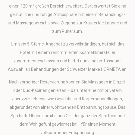
Erteilen Sie Ihre Einwilligung zur Übermittlung von
einen 120 m² großen Bereich erweitert. Dort erwartet Sie eine
Nutzerdaten im Zusammenhang mit Werbung an Google.
gemütliche und ruhige Atmosphäre mit einem Behandlungs-
Name
Anbieter
Zweck
Dauer
und Massagebereich sowie Zugang zur Kräutertee Lounge und
MUID
Bing
1 Jahr
zum Ruheraum.
Tracking/Advertising
_uetvid
Bing
1 Jahr
Um sein 5-Sterne-Angebot zu vervollständigen, hat sich das
Tracking/Advertising
Hotel mit einem renommierten Kosmetikhersteller
_uetsid
Bing
24
Tracking/Advertising
Stunden
zusammengeschlossen und bietet nun eine umfassende
IDE
Doubleclick
Doubleclick is
1 Jahr
Auswahl an Behandlungen der Schweizer Marke HORMETA an.
owned by Google.
Doubleclick's main
Nach vorheriger Reservierung können Sie Massagen in Einzel-
activity is real time
bidding advertising
oder Duo-Kabinen genießen – darunter eine mit privatem
exchange
Jacuzzi –, ebenso wie Gesichts- und Körperbehandlungen,
_gcl_au
Google AdSense
Used for
90 Tage
experiments with
abgerundet von einer wohltuenden Entspannungspause. Das
advertisement
Spa bietet Ihnen somit einen Ort, der ganz der Sanftheit und
efficiency across
websites
dem Wohlgefühl gewidmet ist – für einen Moment
vollkommener Entspannung.