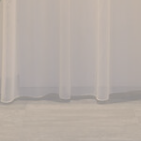
Consent
and consent
Identifier.
Statistik
Cookies dieser Art werden verwendet, um Informationen
über den Navigationspfad des Benutzers zu sammeln, mit
dem Ziel, die Statistiken in einer aggregierten Weise zu
analysieren, um die Website zu verbessern
Name
Anbieter
Zweck
Dauer
_ga
Google
Google Analytics
2 Jahre
Analytics
allows user tracking
to enhance the
website
performance and
experience
_ga_SV4PPLY6JM
Google
Google Analytics
2 Jahre
Analytics
allows user tracking
to enhance the
website
performance and
experience