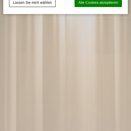
Lassen Sie mich wählen
Alle Cookies akzeptieren
Cookie-Erklärung von
d-edge Macaron CMP
. Letzte Aktualisierung:
2023-10-30.
Was sind Cookies?
Cookies sind kleine Textinformationen, die von der Website
verwendet werden, um die Benutzerfreundlichkeit zu
verbessern. Akzeptieren Sie alle Cookies oder wählen Sie
die Kategorien, die Sie zulassen möchten.
Cookie-Richtlinie
Erforderlich
Notwendige Cookies ermöglichen das ordnungsgemäße
Funktionieren der Website, indem sie grundlegende
Funktionen wie die Anmeldung im privaten Bereich oder
die Navigation auf der Website ermöglichen
Es sind keine Cookies dieser Art vorhanden.
Voreinstellungen