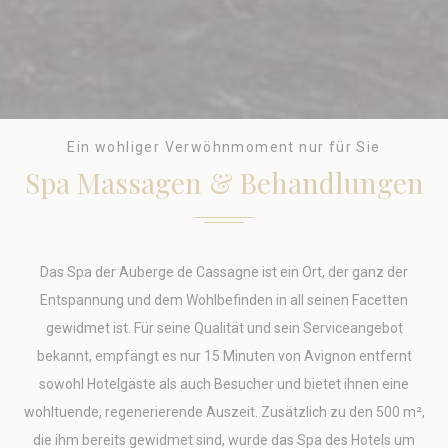
Name
Anbieter
Zweck
Dauer
MUID
Bing
1 Jahr
Tracking/Advertising
_uetvid
Bing
1 Jahr
Tracking/Advertising
_uetsid
Bing
24
Ein wohliger Verwöhnmoment nur für Sie
Tracking/Advertising
Stunden
Spa Massagen & Behandlungen
IDE
Doubleclick
Doubleclick is
1 Jahr
owned by Google.
Doubleclick's main
activity is real time
bidding advertising
exchange
Das Spa der Auberge de Cassagne ist ein Ort, der ganz der
_gcl_au
Google AdSense
Used for
90 Tage
Entspannung und dem Wohlbefinden in all seinen Facetten
experiments with
advertisement
gewidmet ist. Für seine Qualität und sein Serviceangebot
efficiency across
bekannt, empfängt es nur 15 Minuten von Avignon entfernt
websites
sowohl Hotelgäste als auch Besucher und bietet ihnen eine
wohltuende, regenerierende Auszeit. Zusätzlich zu den 500 m²,
Werbenutzerdaten
die ihm bereits gewidmet sind, wurde das Spa des Hotels um