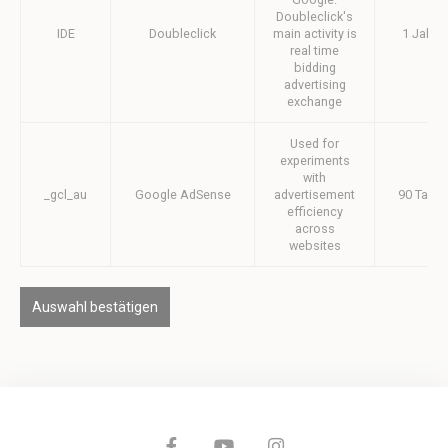
Doubleclick's
IDE
Doubleclick
main activity is
1 Jahr
real time
bidding
advertising
exchange
Used for
experiments
with
_gcl_au
Google AdSense
advertisement
90 Tage
efficiency
across
websites
Auswahl bestätigen