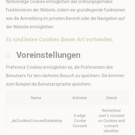
Notwendige Cookies ermöglichen das ordnungsgemäße
Voreinstellungen
Funktionieren der Website, indem sie grundlegende Funktionen
Präferenz-Cookies ermöglichen es, die Präferenzen des
wie die Anmeldung im privaten Bereich oder die Navigation auf
Benutzers für den nächsten Besuch zu speichern. Sie
könnten zum Beispiel die Benutzersprache speichern.
der Website ermöglichen
Name
Anbieter
Zweck
Da
Es sind keine Cookies dieser Art vorhanden.
_deCookiesConsentDeleteKey
D-edge
Remember user's
Ses
Cookie
consent on Cookies
Consent
and consent
Voreinstellungen
Identifier.
fb_cookie_law_consent
D-edge
Remember user's
Ses
Präferenz-Cookies ermöglichen es, die Präferenzen des
Cookie
consent on Cookies
Consent
and consent
Benutzers für den nächsten Besuch zu speichern. Sie könnten
Identifier.
zum Beispiel die Benutzersprache speichern.
_deCountryResp
D-edge
Remember user's
Ses
Cookie
consent on Cookies
Name
Anbieter
Zweck
Consent
and consent
Identifier.
Remember
_deCookiesConsentID
D-edge
Remember user's
Ses
D-edge
user's consent
Cookie
consent on Cookies
_deCookiesConsentDeleteKey
Cookie
on Cookies and
Consent
and consent
Consent
consent
Identifier.
Identifier.
_deCookiesConsent
D-edge
Remember user's
Ses