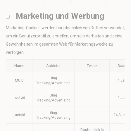
Erteilen Sie Ihre Einwilligung zur Übermittlung von
Marketing und Werbung
Nutzerdaten im Zusammenhang mit Werbung an Google.
Name
Anbieter
Zweck
Dauer
Marketing-Cookies werden hauptsächlich von Dritten verwendet,
MUID
Bing
1 Jahr
um ein Benutzerprofil zu erstellen, um sein Verhalten und seine
Tracking/Advertising
Gewohnheiten im gesamten Web für Marketingzwecke zu
_uetvid
Bing
1 Jahr
Tracking/Advertising
verfolgen.
_uetsid
Bing
24
Tracking/Advertising
Stunden
Name
Anbieter
Zweck
Dauer
IDE
Doubleclick
Doubleclick is
1 Jahr
owned by Google.
Bing
MUID
1 Jahr
Doubleclick's main
Tracking/Advertising
activity is real time
bidding advertising
Bing
exchange
_uetvid
1 Jahr
Tracking/Advertising
_gcl_au
Google AdSense
Used for
90 Tage
experiments with
Bing
advertisement
_uetsid
24 Stunde
Tracking/Advertising
efficiency across
websites
Doubleclick is