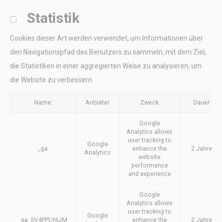
experience
Statistik
_gid
Google
Google Analytics
24
Analytics
allows user tracking
Stunden
to enhance the
Cookies dieser Art werden verwendet, um Informationen über
website
performance and
den Navigationspfad des Benutzers zu sammeln, mit dem Ziel,
experience
die Statistiken in einer aggregierten Weise zu analysieren, um
_pk_id.1902.dc6e
Matomo
Used to store a few
1 Jahr
(Piwik)
details about the
die Website zu verbessern
user such as the
unique visitor id
Name
Anbieter
Zweck
Dauer
_ga_3TD80T0WNZ
Google
Google Analytics
1 Jahr
Analytics
allows user tracking
Google
to enhance the
Analytics allows
website
user tracking to
performance and
Google
experience
_ga
enhance the
2 Jahre
Analytics
website
performance
and experience
Marketing und Werbung
Google
Marketing-Cookies werden hauptsächlich von Dritten
Analytics allows
verwendet, um ein Benutzerprofil zu erstellen, um sein
user tracking to
Google
Verhalten und seine Gewohnheiten im gesamten Web für
_ga_SV4PPLY6JM
enhance the
2 Jahre