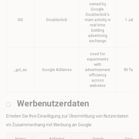
owned by
Google.
Personalisierte Werbung
Doubleclick's
IDE
Doubleclick
main activity is
1 Jahr
Erteilen Sie Dritten Ihre Einwilligung für personalisierte
real time
Werbung
bidding
advertising
Name
Anbieter
Zweck
Dauer
exchange
MUID
Bing
1 Jahr
Tracking/Advertising
Used for
experiments
_uetvid
Bing
1 Jahr
with
Tracking/Advertising
_gcl_au
Google AdSense
advertisement
90 Tage
efficiency
_uetsid
Bing
24
across
Tracking/Advertising
Stunden
websites
IDE
Doubleclick
Doubleclick is
1 Jahr
owned by Google.
Doubleclick's main
Werbenutzerdaten
activity is real time
bidding advertising
exchange
Erteilen Sie Ihre Einwilligung zur Übermittlung von Nutzerdaten
_gcl_au
Google AdSense
Used for
90 Tage
im Zusammenhang mit Werbung an Google.
experiments with
advertisement
efficiency across
Name
Anbieter
Zweck
Dauer