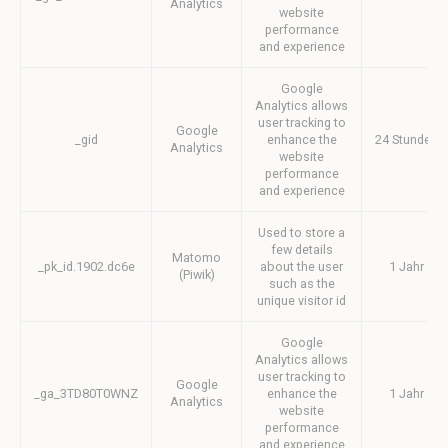
Analytics
Marketingzwecke zu verfolgen.
website
performance
Name
Anbieter
Zweck
Dauer
and experience
MUID
Bing
1 Jahr
Tracking/Advertising
Google
Analytics allows
_uetvid
Bing
1 Jahr
user tracking to
Tracking/Advertising
Google
_gid
enhance the
24 Stunden
Analytics
website
_uetsid
Bing
24
Tracking/Advertising
Stunden
performance
and experience
IDE
Doubleclick
Doubleclick is
1 Jahr
owned by Google.
Used to store a
Doubleclick's main
few details
activity is real time
Matomo
bidding advertising
_pk_id.1902.dc6e
about the user
1 Jahr
(Piwik)
exchange
such as the
unique visitor id
_gcl_au
Google AdSense
Used for
90 Tage
experiments with
Google
advertisement
efficiency across
Analytics allows
websites
user tracking to
Google
_ga_3TD80T0WNZ
enhance the
1 Jahr
Analytics
website
performance
and experience
Werbenutzerdaten