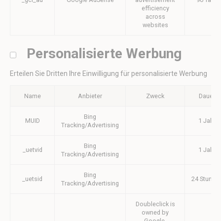
efficiency
across
websites
Personalisierte Werbung
Erteilen Sie Dritten Ihre Einwilligung für personalisierte Werbung
Name
Anbieter
Zweck
Dauer
Bing
MUID
1 Jahr
Tracking/Advertising
Bing
_uetvid
1 Jahr
Tracking/Advertising
Bing
_uetsid
24 Stunde
Tracking/Advertising
Doubleclick is
owned by
Google.