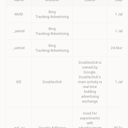
websites
Bing
MUID
1 Jahr
Tracking/Advertising
Auswahl bestätigen
Weniger Details
Bing
_uetvid
1 Jahr
Tracking/Advertising
Bing
_uetsid
24 Stunde
Tracking/Advertising
Doubleclick is
owned by
Google.
Doubleclick's
IDE
Doubleclick
main activity is
1 Jahr
real time
bidding
advertising
exchange
Used for
experiments
with
_gcl_au
Google AdSense
advertisement
90 Tage