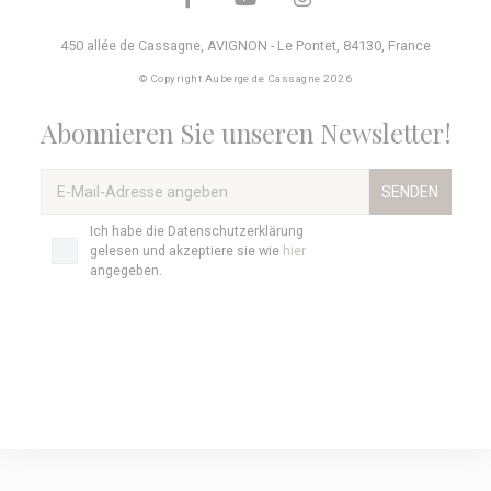
450 allée de Cassagne
,
AVIGNON - Le Pontet
,
84130
,
France
© Copyright Auberge de Cassagne 2026
Abonnieren Sie unseren Newsletter!
E-
Mail-
Adresse
Ich
Ich habe die Datenschutzerklärung
angeben
*
habe
gelesen und akzeptiere sie wie
hier
die
angegeben.
Datenschutzerklärung
gelesen
und
akzeptiere
sie
wie
<a
href="https://www.aubergedecassagne.com/de/impressum/">h
angegeben.
*