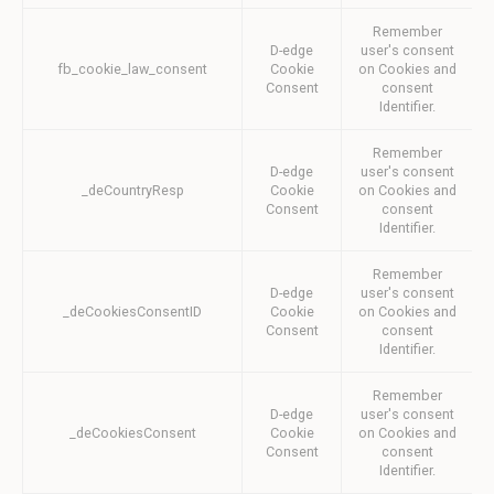
Cookie
consent on Cookies
Remember
Consent
and consent
D-edge
user's consent
Identifier.
fb_cookie_law_consent
Cookie
on Cookies and
Consent
consent
Identifier.
Statistik
Remember
Cookies dieser Art werden verwendet, um Informationen
D-edge
user's consent
über den Navigationspfad des Benutzers zu sammeln, mit
_deCountryResp
Cookie
on Cookies and
dem Ziel, die Statistiken in einer aggregierten Weise zu
Consent
consent
analysieren, um die Website zu verbessern
Identifier.
Name
Anbieter
Zweck
Dauer
Remember
_ga
Google
Google Analytics
2 Jahre
D-edge
user's consent
Analytics
allows user tracking
_deCookiesConsentID
Cookie
on Cookies and
to enhance the
Consent
consent
website
Identifier.
performance and
experience
Remember
_ga_SV4PPLY6JM
Google
Google Analytics
2 Jahre
D-edge
user's consent
Analytics
allows user tracking
_deCookiesConsent
Cookie
on Cookies and
to enhance the
Consent
consent
website
Identifier.
performance and