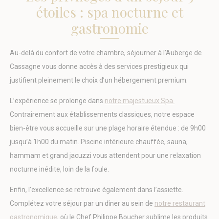
étoiles : spa nocturne et
_pk_id.1902.dc6e
Matomo
Used to store a few
1
(Piwik)
details about the
année
gastronomie
user such as the
unique visitor id
_ga_3TD80T0WNZ
Google
Google Analytics
1
Au-delà du confort de votre chambre, séjourner à l’Auberge de
Analytics
allows user tracking
année
to enhance the
Cassagne vous donne accès à des services prestigieux qui
website
performance and
justifient pleinement le choix d’un hébergement premium.
experience
L’expérience se prolonge dans
notre majestueux Spa.
Contrairement aux établissements classiques, notre espace
Marketing et publicités
bien-être vous accueille sur une plage horaire étendue : de 9h00
Les cookies marketing seront principalement utilisés par
jusqu’à 1h00 du matin. Piscine intérieure chauffée, sauna,
des tiers pour créer un profil d'utilisateur afin de suivre son
hammam et grand jacuzzi vous attendent pour une relaxation
comportement et ses habitudes sur le Web à des fins de
marketing.
nocturne inédite, loin de la foule.
Nom
Fournisseur
Objectif
Durée
Enfin, l’excellence se retrouve également dans l’assiette.
MUID
Bing
1
Tracking/Advertising
année
Complétez votre séjour par un dîner au sein de
notre restaurant
_uetvid
Bing
1
gastronomique
, où le Chef Philippe Boucher sublime les produits