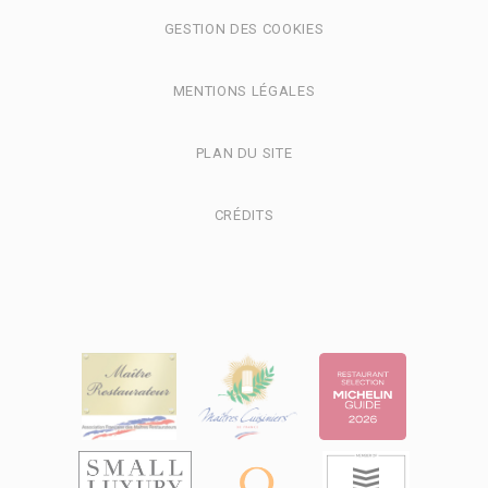
Nom
Fournisseur
Objectif
Durée
GESTION DES COOKIES
MUID
Bing
1
Tracking/Advertising
année
_uetvid
Bing
1
MENTIONS LÉGALES
Tracking/Advertising
année
_uetsid
Bing
24
PLAN DU SITE
Tracking/Advertising
heures
IDE
Doubleclick
Doubleclick is
1
owned by Google.
année
CRÉDITS
Doubleclick's main
activity is real time
bidding advertising
exchange
_gcl_au
Google AdSense
Used for
90
experiments with
jours
advertisement
efficiency across
websites
Confirmer la sélection
Moins de détails