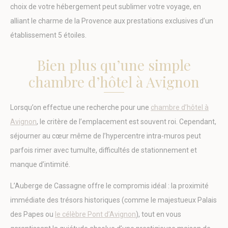
jour: 2023-10-30.
choix de votre hébergement peut sublimer votre voyage, en
Que sont les cookies?
alliant le charme de la Provence aux prestations exclusives d’un
Les cookies sont de petits morceaux d'informations
établissement 5 étoiles.
textuelles qui sont utilisés par le site internet pour améliorer
l'expérience utilisateur. Acceptez tous les cookies ou
choisissez les catégories que vous souhaitez autoriser.
Bien plus qu’une simple
relative aux cookies
chambre d’hôtel à Avignon
Nécessaire
Lorsqu’on effectue une recherche pour une
chambre d’hôtel à
Les cookies nécessaires permettent au site internet de se
comporter correctement en permettant des fonctionnalités
Avignon
, le critère de l’emplacement est souvent roi. Cependant,
de base telles que les connexions aux zones privées ou la
navigation sur le site.
séjourner au cœur même de l’hypercentre intra-muros peut
Il n'y a pas de cookies de ce type.
parfois rimer avec tumulte, difficultés de stationnement et
manque d’intimité.
Préférences
L’Auberge de Cassagne offre le compromis idéal : la proximité
Les cookies de préférence permettent de sauvegarder les
préférences de l'utilisateur pour la prochaine visite. Par
immédiate des trésors historiques (comme le majestueux Palais
exemple, ils pourraient contenir la langue de l'utilisateur.
des Papes ou
le célèbre Pont d’Avignon
), tout en vous
Nom
Fournisseur
Objectif