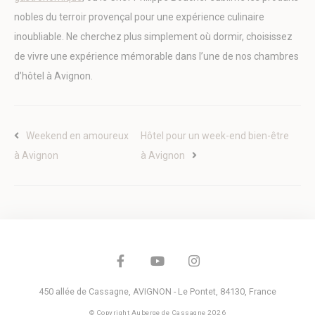
Tracking/Advertising
année
nobles du terroir provençal pour une expérience culinaire
_uetsid
Bing
24
inoubliable. Ne cherchez plus simplement où dormir, choisissez
Tracking/Advertising
heures
de vivre une expérience mémorable dans l’une de nos chambres
IDE
Doubleclick
Doubleclick is
1
owned by Google.
année
d’hôtel à Avignon.
Doubleclick's main
activity is real time
bidding advertising
exchange
_gcl_au
Google AdSense
Used for
90
Weekend en amoureux
Hôtel pour un week-end bien-être
experiments with
jours
à Avignon
à Avignon
advertisement
efficiency across
websites
Données des utilisateurs publicitaires
Donnez votre consentement pour l'envoi de données
utilisateur liées à la publicité à Google.
Nom
Fournisseur
Objectif
Durée
450 allée de Cassagne
,
AVIGNON - Le Pontet
,
84130
,
France
MUID
Bing
1
© Copyright Auberge de Cassagne 2026