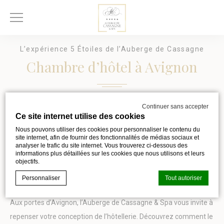
L’expérience 5 Étoiles de l’Auberge de Cassagne
Chambre d’hôtel à Avignon
Continuer sans accepter
Vous planifiez une escapade en Provence et vous êtes à la
Ce site internet utilise des cookies
recherche d’une chambre d’hôtel à Avignon ? Si la
Cité des
Nous pouvons utiliser des cookies pour personnaliser le contenu du
site internet, afin de fournir des fonctionnalités de médias sociaux et
Papes
regorge d’hébergements de toutes sortes, certains
analyser le trafic du site internet. Vous trouverez ci-dessous des
séjours méritent bien plus qu’un simple pied-à-terre classique.
informations plus détaillées sur les cookies que nous utilisons et leurs
objectifs.
Pourquoi vous contenter de l’ordinaire lorsque vous pouvez
Personnaliser
Tout autoriser
transformer votre visite en une véritable parenthèse de luxe ?
Aux portes d’Avignon, l’Auberge de Cassagne & Spa vous invite à
repenser votre conception de l’hôtellerie. Découvrez comment le
Déclaration de cookie par
d-edge Macaron CMP
. Dernière mise à