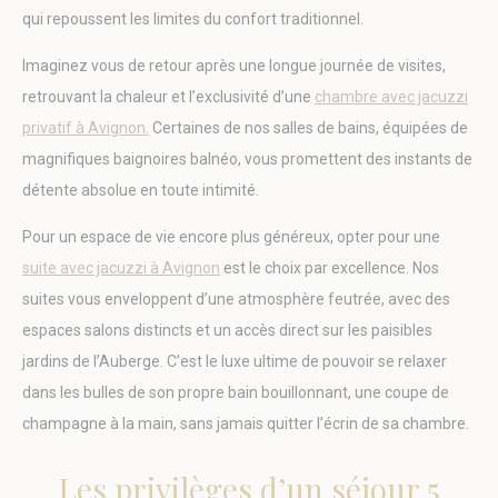
qui repoussent les limites du confort traditionnel.
Les cookies de ce type sont utilisés pour collecter des
informations sur le parcours de navigation de l'utilisateur
Imaginez vous de retour après une longue journée de visites,
dans le but d'analyser les statistiques de manière agrégée
afin d'améliorer le site internet.
retrouvant la chaleur et l’exclusivité d’une
chambre avec jacuzzi
Nom
Fournisseur
Objectif
Durée
privatif à Avignon.
Certaines de nos salles de bains, équipées de
magnifiques baignoires balnéo, vous promettent des instants de
_ga
Google
Google Analytics
2 ans
Analytics
allows user tracking
détente absolue en toute intimité.
to enhance the
website
performance and
Pour un espace de vie encore plus généreux, opter pour une
experience
suite avec jacuzzi à Avignon
est le choix par excellence. Nos
_ga_SV4PPLY6JM
Google
Google Analytics
2 ans
Analytics
allows user tracking
suites vous enveloppent d’une atmosphère feutrée, avec des
to enhance the
espaces salons distincts et un accès direct sur les paisibles
website
performance and
jardins de l’Auberge. C’est le luxe ultime de pouvoir se relaxer
experience
dans les bulles de son propre bain bouillonnant, une coupe de
_gid
Google
Google Analytics
24
Analytics
allows user tracking
heures
champagne à la main, sans jamais quitter l’écrin de sa chambre.
to enhance the
website
performance and
Les privilèges d’un séjour 5
experience