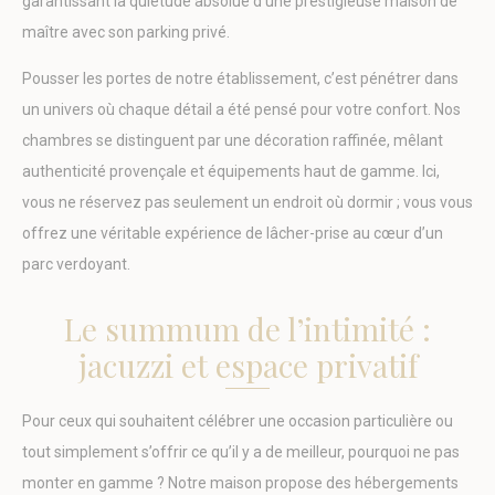
garantissant la quiétude absolue d’une prestigieuse maison de
_deCookiesConsentDeleteKey
D-edge
Remember user's
maître avec son parking privé.
Cookie
consent on Cookies
Consent
and consent
Identifier.
Pousser les portes de notre établissement, c’est pénétrer dans
fb_cookie_law_consent
D-edge
Remember user's
un univers où chaque détail a été pensé pour votre confort. Nos
Cookie
consent on Cookies
chambres se distinguent par une décoration raffinée, mêlant
Consent
and consent
Identifier.
authenticité provençale et équipements haut de gamme. Ici,
_deCountryResp
D-edge
Remember user's
vous ne réservez pas seulement un endroit où dormir ; vous vous
Cookie
consent on Cookies
Consent
and consent
offrez une véritable expérience de lâcher-prise au cœur d’un
Identifier.
parc verdoyant.
_deCookiesConsentID
D-edge
Remember user's
Cookie
consent on Cookies
Consent
and consent
Le summum de l’intimité :
Identifier.
jacuzzi et espace privatif
_deCookiesConsent
D-edge
Remember user's
Cookie
consent on Cookies
Consent
and consent
Identifier.
Pour ceux qui souhaitent célébrer une occasion particulière ou
tout simplement s’offrir ce qu’il y a de meilleur, pourquoi ne pas
monter en gamme ? Notre maison propose des hébergements
Statistiques